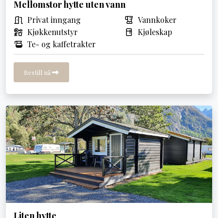
Mellomstor hytte uten vann
Privat inngang
Vannkoker
Kjøkkenutstyr
Kjøleskap
Te- og kaffetrakter
Bestill nå
Liten hytte