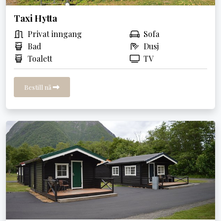
Taxi Hytta
Privat inngang
Sofa
Bad
Dusj
Toalett
TV
Bestill nå