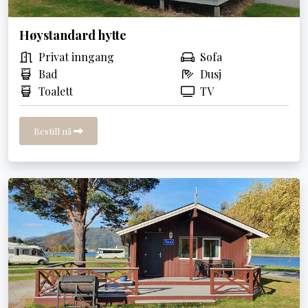
Høystandard hytte
Privat inngang
Sofa
Bad
Dusj
Toalett
TV
Bestill nå