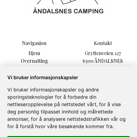
Navigasjon
Kontakt
Hjem
Gryttenveien 127
Overnatting
6300 ÅNDALSNES
Aktiviteter
epost@andalsnes-campin
Informasjon
g.no
Vi bruker informasjonskapsler
Opplevelser
+47 71 22 16 29
Vi bruker informasjonskapsler og andre
Arrangement
sporingsteknologier for å forbedre din
Om
nettleseropplevelse på nettstedet vårt, for å vise
Galleri
deg personlig tilpasset innhold og målrettede
annonser, for å analysere nettstedstrafikken vår og
for å forstå hvor våre besøkende kommer fra.