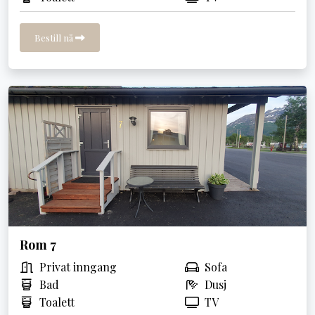
Bestill nå
Rom 7
Privat inngang
Sofa
Bad
Dusj
Toalett
TV