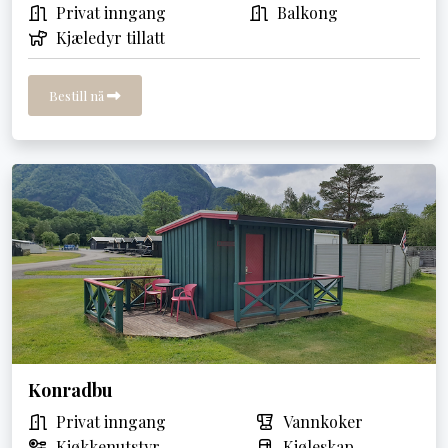
Privat inngang
Balkong
Kjæledyr tillatt
Bestill nå
Konradbu
Privat inngang
Vannkoker
Kjøkkenutstyr
Kjøleskap