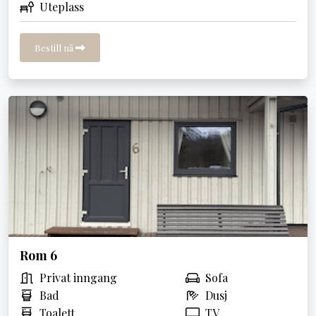
Uteplass
Bestill nå
Rom 6
Privat inngang
Sofa
Bad
Dusj
Toalett
TV