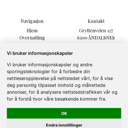
Navigasjon
Kontakt
Hjem
Gryttenveien 127
Overnatting
6300 ÅNDALSNES
Aktiviteter
epost@andalsnes-campin
Informasjon
g.no
Vi bruker informasjonskapsler
Opplevelser
+47 71 22 16 29
Vi bruker informasjonskapsler og andre
Arrangement
sporingsteknologier for å forbedre din
Om
nettleseropplevelse på nettstedet vårt, for å vise
Galleri
deg personlig tilpasset innhold og målrettede
annonser, for å analysere nettstedstrafikken vår og
for å forstå hvor våre besøkende kommer fra.
OK
Åndalsnes Camping og Motell © 2026
Levert av
Bookvisit
Endre innstillinger
org 986196838