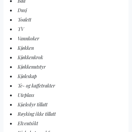
Bad
Dusj
Toalett
TV
Vannkoker
Kjøkken
Kjøkkenkrok
Kjøkkenutstyr
Kjøleskap
Te- og kaffetrakter
Uteplass
Kjæledyr tillatt
Røyking ikke tillatt
Elveutsikt