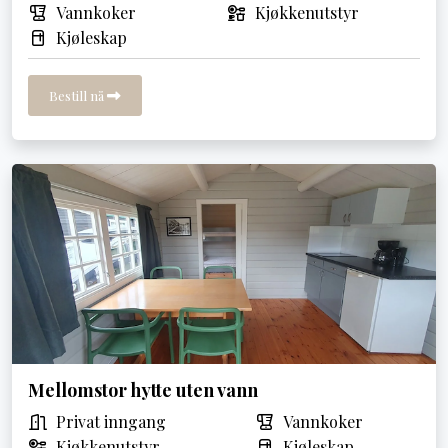
Vannkoker
Kjøkkenutstyr
Kjøleskap
Bestill nå
Mellomstor hytte uten vann
Privat inngang
Vannkoker
Kjøkkenutstyr
Kjøleskap