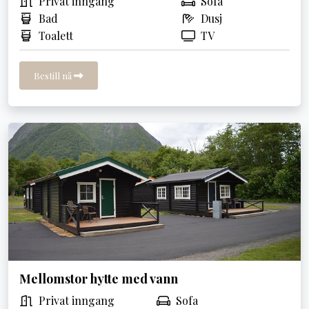
Privat inngang
Sofa
Bad
Dusj
Toalett
TV
Bestill nå
Mellomstor hytte med vann
Privat inngang
Sofa