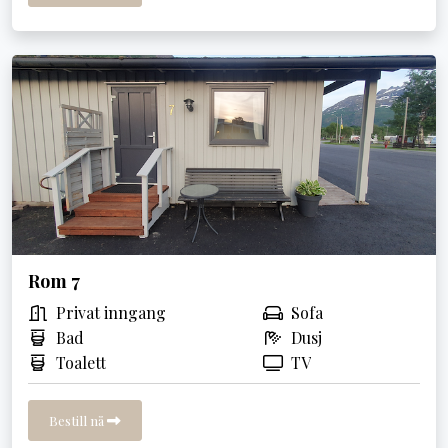
Rom 7
Privat inngang
Sofa
Bad
Dusj
Toalett
TV
Bestill nå