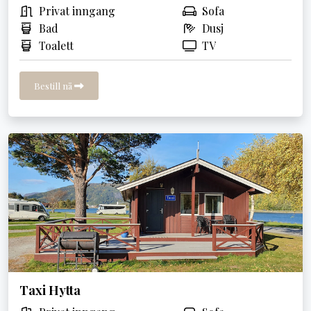
Privat inngang
Sofa
Bad
Dusj
Toalett
TV
Bestill nå
Taxi Hytta