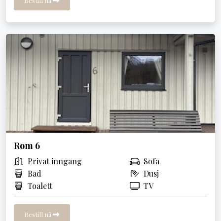
Bestill nå
Rom 6
Privat inngang
Sofa
Bad
Dusj
Toalett
TV
Bestill nå