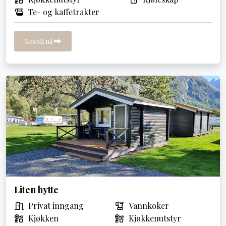
Te- og kaffetrakter
Bestill nå
Liten hytte
Privat inngang
Vannkoker
Kjøkken
Kjøkkenutstyr