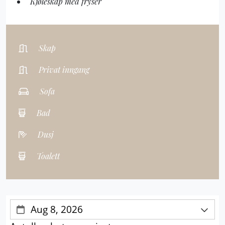
Kjøleskap med fryser
Skap
Privat inngang
Sofa
Bad
Dusj
Toalett