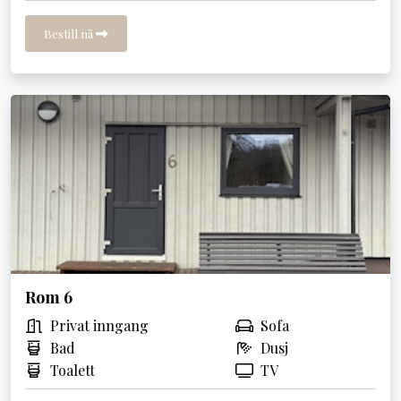
Bestill nå
Rom 6
Privat inngang
Sofa
Bad
Dusj
Toalett
TV