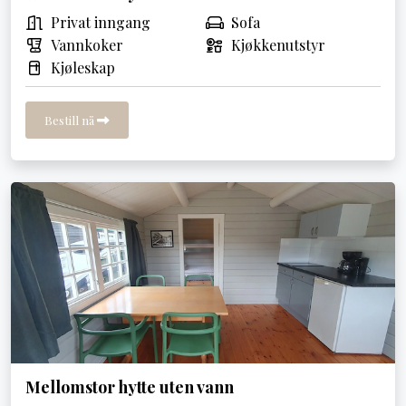
Privat inngang
Sofa
Vannkoker
Kjøkkenutstyr
Kjøleskap
Bestill nå
Mellomstor hytte uten vann