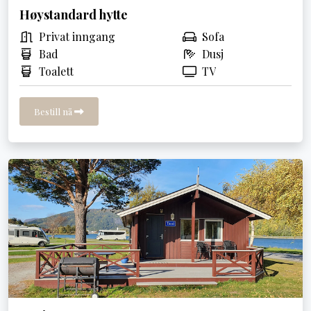
Høystandard hytte
Privat inngang
Sofa
Bad
Dusj
Toalett
TV
Bestill nå