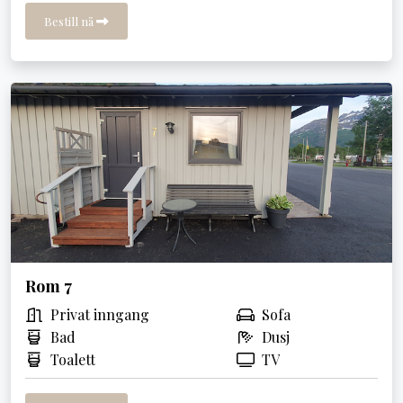
Bestill nå
Rom 7
Privat inngang
Sofa
Bad
Dusj
Toalett
TV