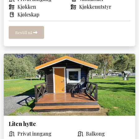
Kjøkken
Kjøkkenutstyr
Kjøleskap
Bestill nå
Liten hytte
Privat inngang
Balkong