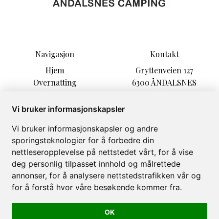
Navigasjon
Kontakt
Hjem
Gryttenveien 127
Overnatting
6300 ÅNDALSNES
Aktiviteter
epost@andalsnes-campin
Informasjon
g.no
Vi bruker informasjonskapsler
Opplevelser
+47 71 22 16 29
Vi bruker informasjonskapsler og andre
Arrangement
sporingsteknologier for å forbedre din
Om
nettleseropplevelse på nettstedet vårt, for å vise
Galleri
deg personlig tilpasset innhold og målrettede
annonser, for å analysere nettstedstrafikken vår og
for å forstå hvor våre besøkende kommer fra.
OK
Åndalsnes Camping og Motell © 2026