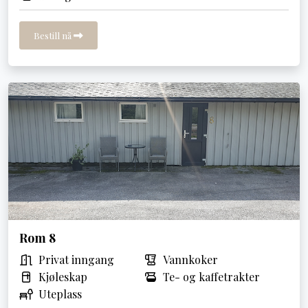
Bestill nå
Rom 8
Privat inngang
Vannkoker
Kjøleskap
Te- og kaffetrakter
Uteplass