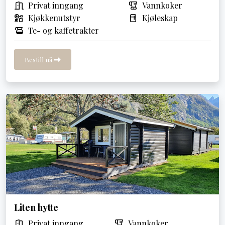
Privat inngang
Vannkoker
Kjøkkenutstyr
Kjøleskap
Te- og kaffetrakter
Bestill nå
Liten hytte
Privat inngang
Vannkoker