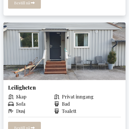
Bestill nå
Leiligheten
Skap
Privat inngang
Sofa
Bad
Dusj
Toalett
Bestill nå