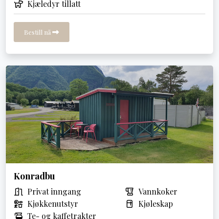
Kjæledyr tillatt
Bestill nå
Konradbu
Privat inngang
Vannkoker
Kjøkkenutstyr
Kjøleskap
Te- og kaffetrakter