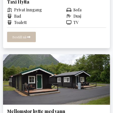
Taxi Hytta
Privat inngang
Sofa
Bad
Dusj
Toalett
TV
Bestill nå
Mellomstor hytte med vann