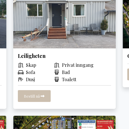
Leiligheten
Skap
Privat inngang
Sofa
Bad
Dusj
Toalett
Bestill nå