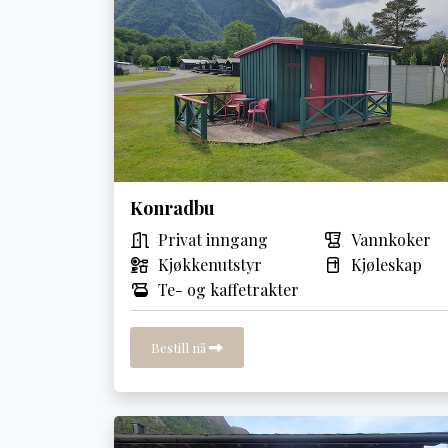
Konradbu
Privat inngang
Vannkoker
Kjøkkenutstyr
Kjøleskap
Te- og kaffetrakter
Bestill nå