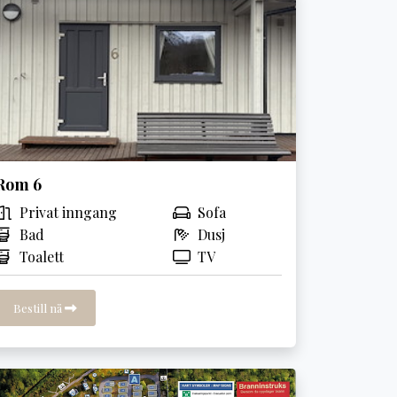
Rom 6
Privat inngang
Sofa
Bad
Dusj
Toalett
TV
Bestill nå