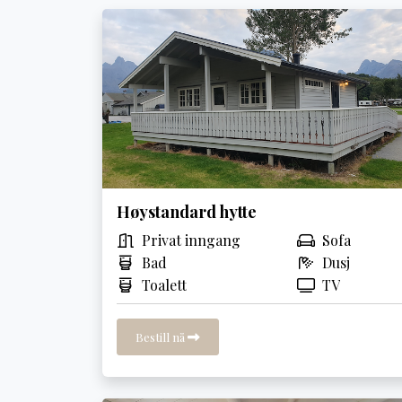
Høystandard hytte
Privat inngang
Sofa
Bad
Dusj
Toalett
TV
Bestill nå