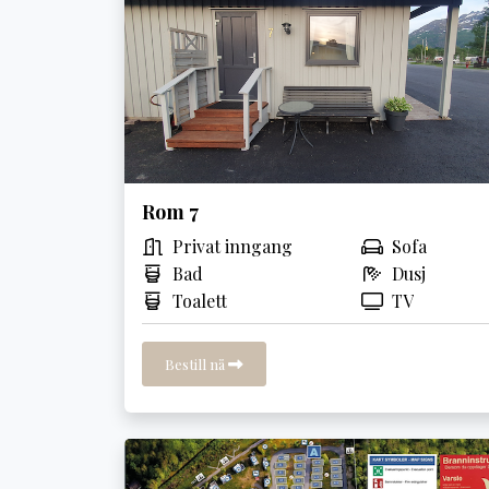
Rom 7
Privat inngang
Sofa
Bad
Dusj
Toalett
TV
Bestill nå