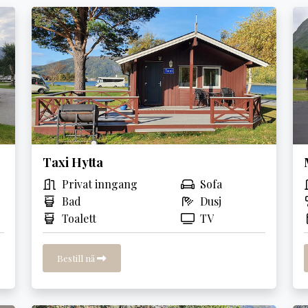
Taxi Hytta
Privat inngang
Sofa
Bad
Dusj
Toalett
TV
Bestill nå