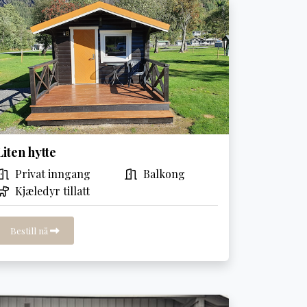
Liten hytte
Privat inngang
Balkong
Kjæledyr tillatt
Bestill nå