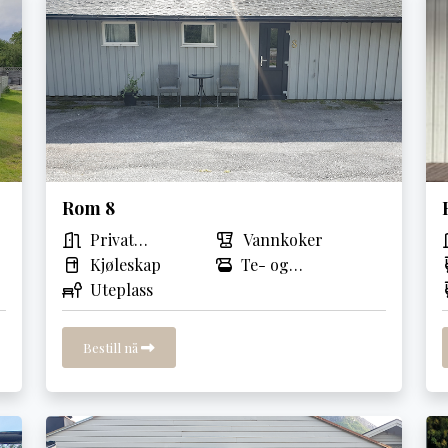
Rom 8
Privat
Vannkoker
inngang
Kjøleskap
Te- og
Uteplass
kaffetrakter
Bestill nå