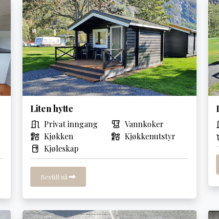
Liten hytte
Privat inngang
Vannkoker
Kjøkken
Kjøkkenutstyr
Kjøleskap
Bestill nå