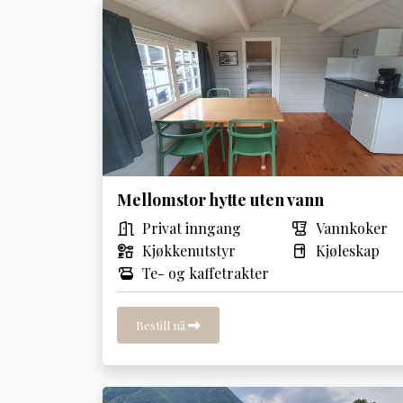
Mellomstor hytte uten vann
Privat inngang
Vannkoker
Kjøkkenutstyr
Kjøleskap
Te- og kaffetrakter
Bestill nå