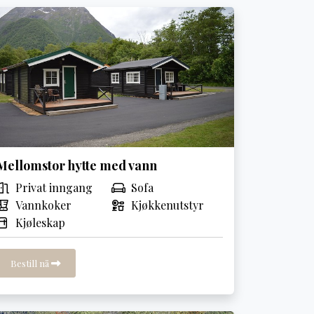
Mellomstor hytte med vann
Privat inngang
Sofa
Vannkoker
Kjøkkenutstyr
Kjøleskap
Bestill nå