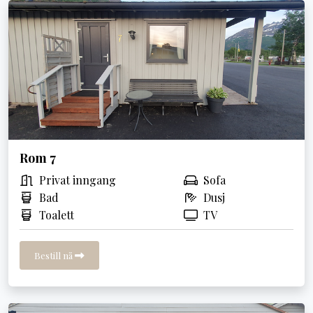
Rom 7
Privat inngang
Sofa
Bad
Dusj
Toalett
TV
Bestill nå