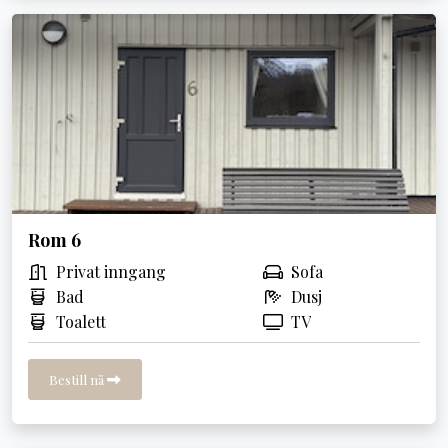
Rom 6
Privat inngang
Sofa
Bad
Dusj
Toalett
TV
Bestill nå