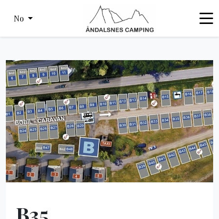
No
B35