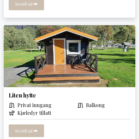
Bestill nå
Liten hytte
Privat inngang
Balkong
Kjæledyr tillatt
Bestill nå