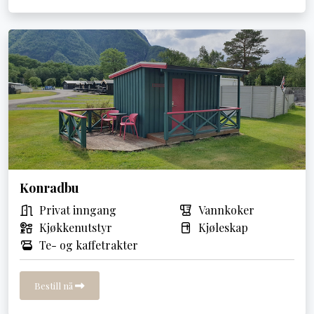
Konradbu
Privat inngang
Vannkoker
Kjøkkenutstyr
Kjøleskap
Te- og kaffetrakter
Bestill nå