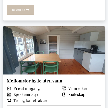
Bestill nå
Mellomstor hytte uten vann
Privat inngang
Vannkoker
Kjøkkenutstyr
Kjøleskap
Te- og kaffetrakter