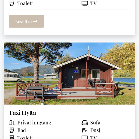
Toalett
TV
Bestill nå
Taxi Hytta
Privat inngang
Sofa
Bad
Dusj
Toalett
TV