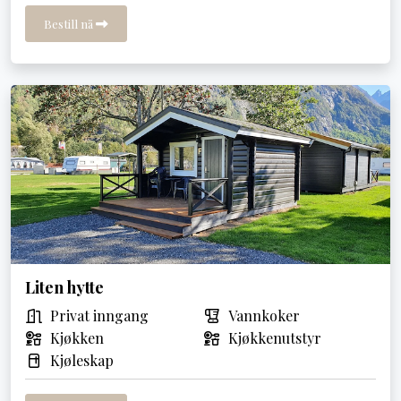
Bestill nå
Liten hytte
Privat inngang
Vannkoker
Kjøkken
Kjøkkenutstyr
Kjøleskap