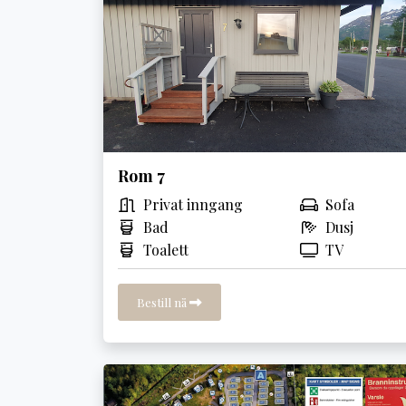
Rom 7
Privat inngang
Sofa
Bad
Dusj
Toalett
TV
Bestill nå