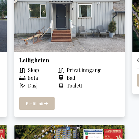
Leiligheten
Skap
Privat inngang
Sofa
Bad
Dusj
Toalett
Bestill nå