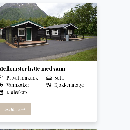
Mellomstor hytte med vann
Privat inngang
Sofa
Vannkoker
Kjøkkenutstyr
Kjøleskap
Bestill nå