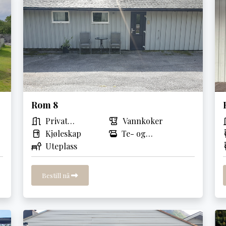
Rom 8
Privat
Vannkoker
inngang
Kjøleskap
Te- og
Uteplass
kaffetrakter
Bestill nå