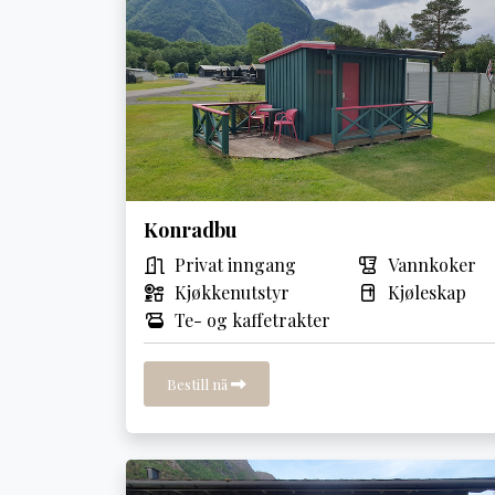
Konradbu
Privat inngang
Vannkoker
Kjøkkenutstyr
Kjøleskap
Te- og kaffetrakter
Bestill nå