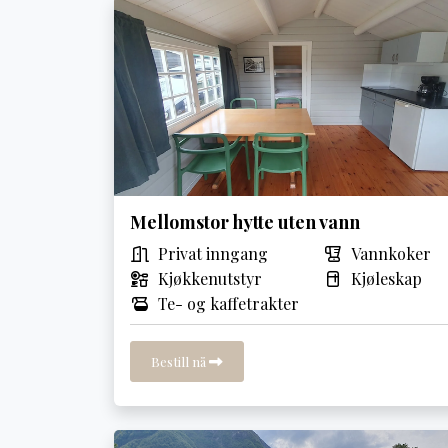
Mellomstor hytte uten vann
Privat inngang
Vannkoker
Kjøkkenutstyr
Kjøleskap
Te- og kaffetrakter
Bestill nå