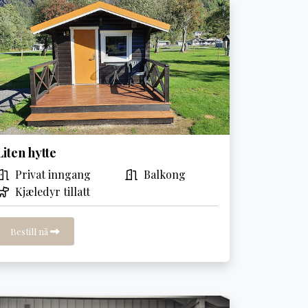
Liten hytte
Privat inngang
Balkong
Kjæledyr tillatt
Bestill nå