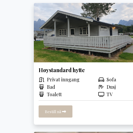
Høystandard hytte
Privat inngang
Sofa
Bad
Dusj
Toalett
TV
Bestill nå