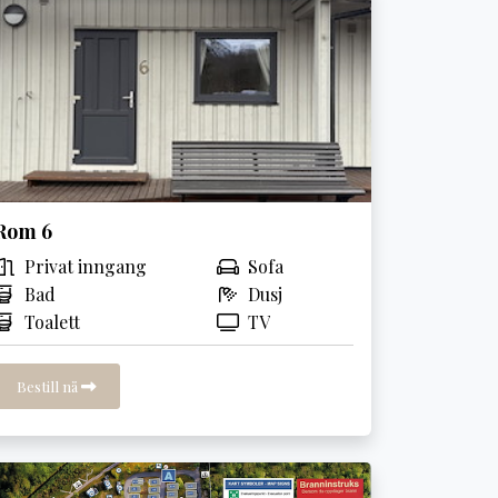
Rom 6
Privat inngang
Sofa
Bad
Dusj
Toalett
TV
Bestill nå