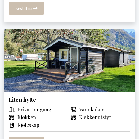
Bestill nå
Liten hytte
Privat inngang
Vannkoker
Kjøkken
Kjøkkenutstyr
Kjøleskap