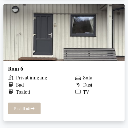
Rom 6
Privat inngang
Sofa
Bad
Dusj
Toalett
TV
Bestill nå