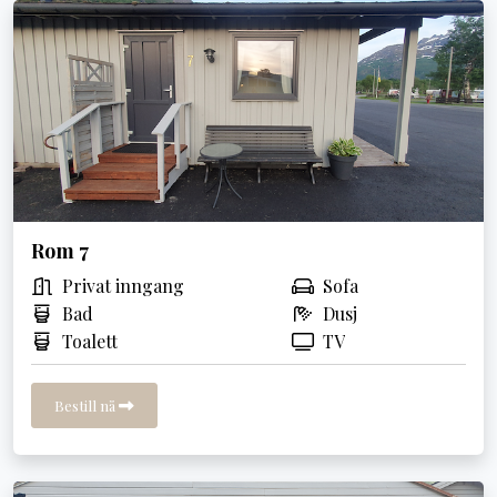
Rom 7
Privat inngang
Sofa
Bad
Dusj
Toalett
TV
Bestill nå