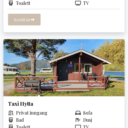
Toalett
TV
Bestill nå
Taxi Hytta
Privat inngang
Sofa
Bad
Dusj
Toalett
TV