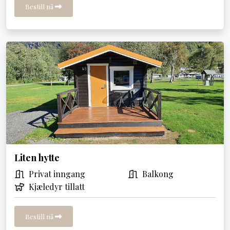
Bestill nå
Liten hytte
Privat inngang
Balkong
Kjæledyr tillatt
Bestill nå