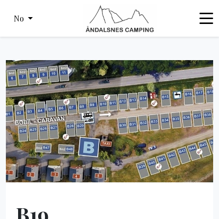
No
B19