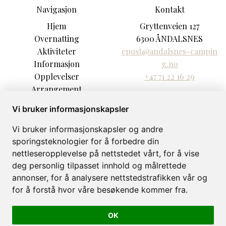
Navigasjon
Kontakt
Hjem
Gryttenveien 127
Overnatting
6300 ÅNDALSNES
Aktiviteter
epost@andalsnes-campin
Informasjon
g.no
Opplevelser
+47 71 22 16 29
Arrangement
Om
Vi bruker informasjonskapsler
Galleri
Vi bruker informasjonskapsler og andre
sporingsteknologier for å forbedre din
nettleseropplevelse på nettstedet vårt, for å vise
deg personlig tilpasset innhold og målrettede
Åndalsnes Camping og Motell © 2026
annonser, for å analysere nettstedstrafikken vår og
Levert av
Bookvisit
for å forstå hvor våre besøkende kommer fra.
org 986196838
OK