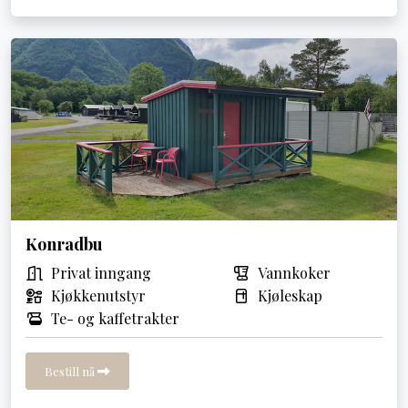
Konradbu
Privat inngang
Vannkoker
Kjøkkenutstyr
Kjøleskap
Te- og kaffetrakter
Bestill nå