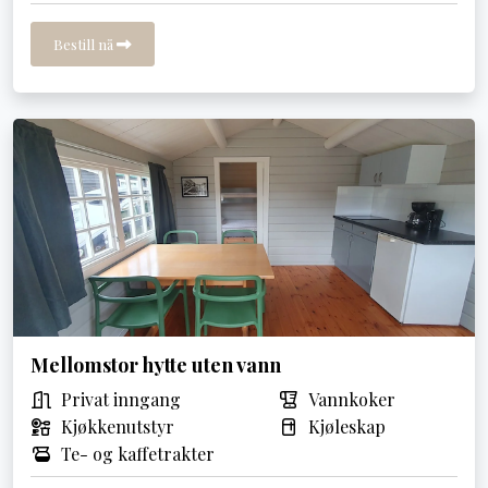
Bestill nå
Mellomstor hytte uten vann
Privat inngang
Vannkoker
Kjøkkenutstyr
Kjøleskap
Te- og kaffetrakter