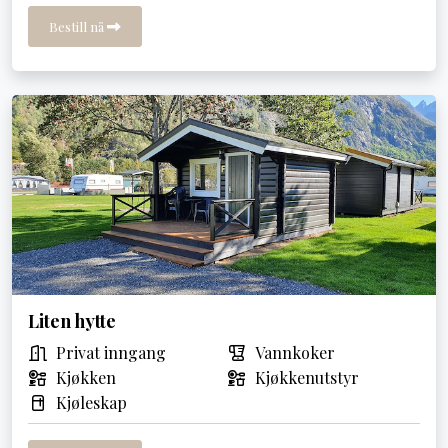
Bestill nå
Liten hytte
Privat inngang
Vannkoker
Kjøkken
Kjøkkenutstyr
Kjøleskap