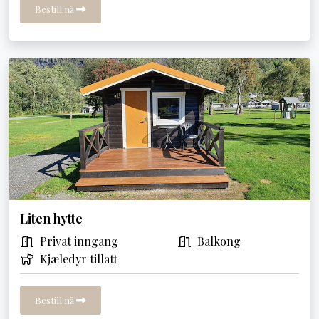
Bestill nå
Liten hytte
Privat inngang
Balkong
Kjæledyr tillatt
Bestill nå