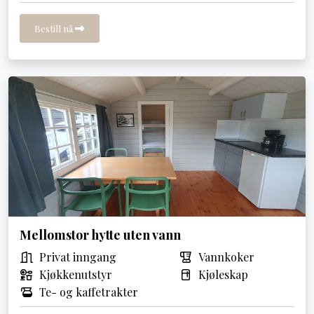
Bestill nå
Mellomstor hytte uten vann
Privat inngang
Vannkoker
Kjøkkenutstyr
Kjøleskap
Te- og kaffetrakter