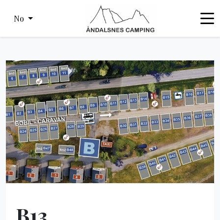
No
B13