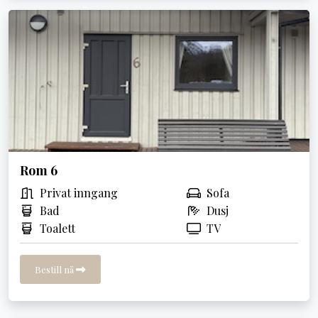
Rom 6
Privat inngang
Sofa
Bad
Dusj
Toalett
TV
Bestill nå