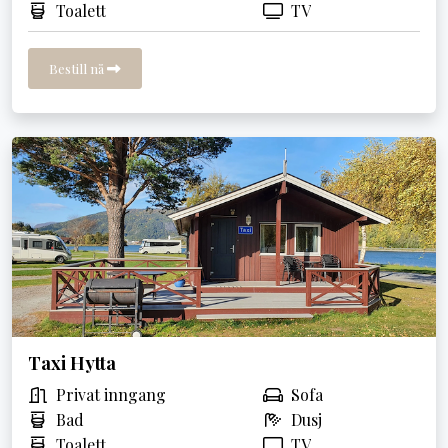
Toalett
TV
Bestill nå
Taxi Hytta
Privat inngang
Sofa
Bad
Dusj
Toalett
TV