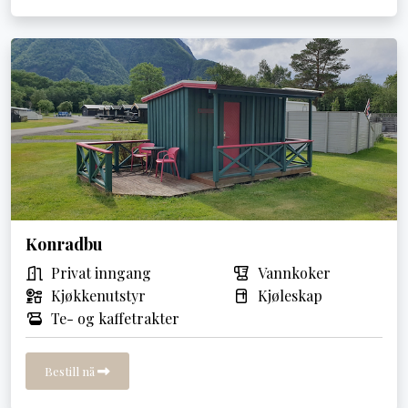
Konradbu
Privat inngang
Vannkoker
Kjøkkenutstyr
Kjøleskap
Te- og kaffetrakter
Bestill nå