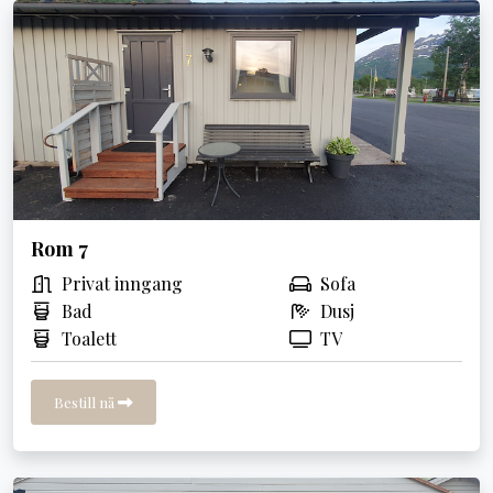
Rom 7
Privat inngang
Sofa
Bad
Dusj
Toalett
TV
Bestill nå