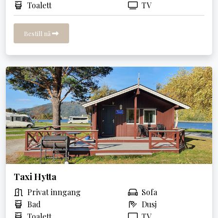
Toalett
TV
Bestill nå
Taxi Hytta
Privat inngang
Sofa
Bad
Dusj
Toalett
TV