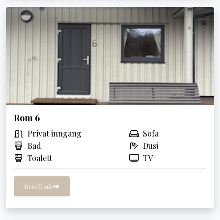
Rom 6
Privat inngang
Sofa
Bad
Dusj
Toalett
TV
Bestill nå