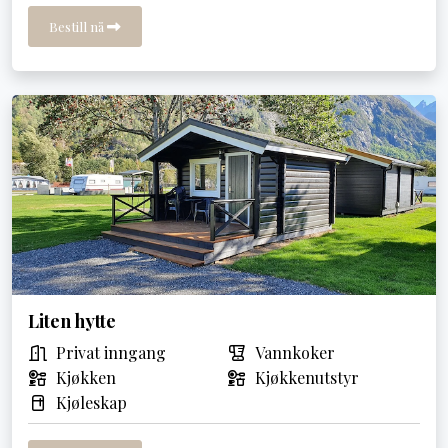
Bestill nå
Liten hytte
Privat inngang
Vannkoker
Kjøkken
Kjøkkenutstyr
Kjøleskap