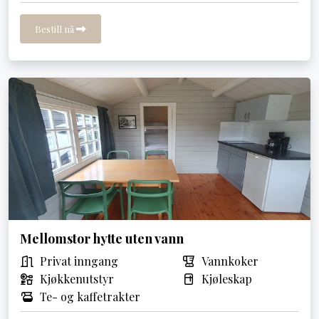
Bestill nå
Mellomstor hytte uten vann
Privat inngang
Vannkoker
Kjøkkenutstyr
Kjøleskap
Te- og kaffetrakter