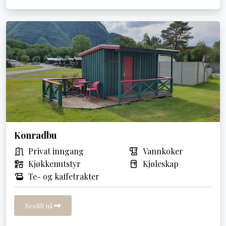
Konradbu
Privat inngang
Vannkoker
Kjøkkenutstyr
Kjøleskap
Te- og kaffetrakter
Bestill nå