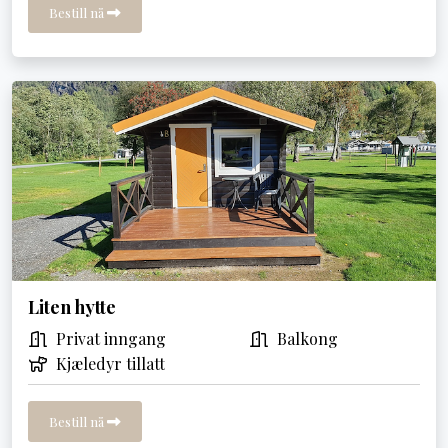
Bestill nå
Liten hytte
Privat inngang
Balkong
Kjæledyr tillatt
Bestill nå