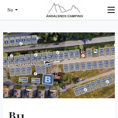
No
B11