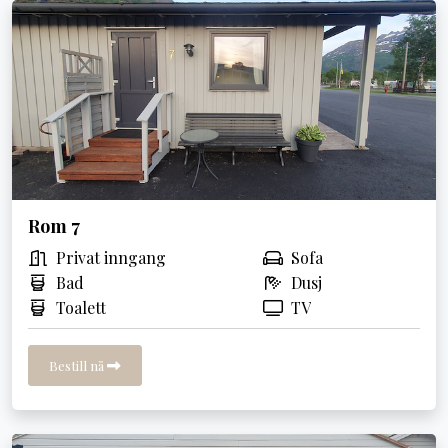
Rom 7
Privat inngang
Sofa
Bad
Dusj
Toalett
TV
Bestill nå