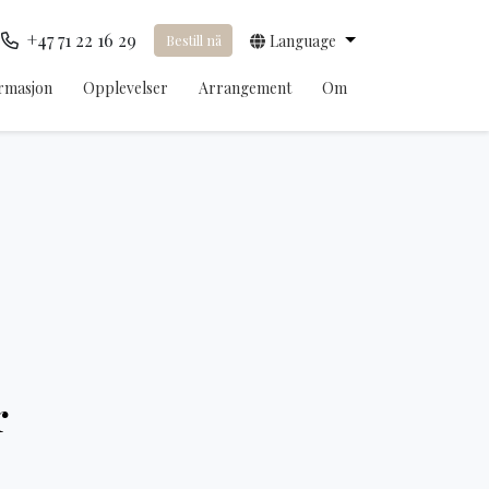
+47 71 22 16 29
Bestill nå
Language
rmasjon
Opplevelser
Arrangement
Om
r