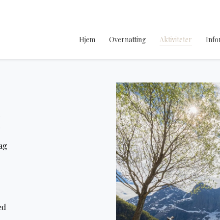
Hjem
Overnatting
Aktiviteter
Info
M
ag
ed