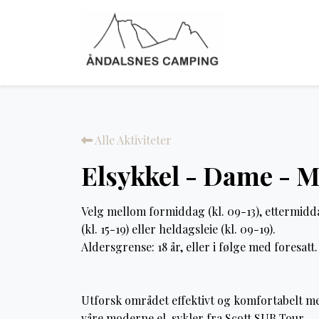
Alle Aktiviteter
Elsykkel - Dame - 
Velg mellom formiddag (kl. 09-13), ettermidd
(kl. 15-19) eller heldagsleie (kl. 09-19).
Aldersgrense: 18 år, eller i følge med foresatt.
Utforsk området effektivt og komfortabelt m
våre moderne el-sykler fra Scott SUB Tour