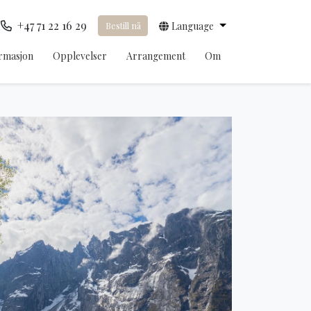
+47 71 22 16 29
Bestill nå
Language
rmasjon
Opplevelser
Arrangement
Om